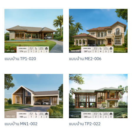
แบบบ้าน TP1-020
แบบบ้าน ME2-006
แบบบ้าน MN1-002
แบบบ้าน TP2-022