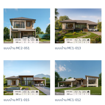
แบบบ้าน MC2-051
แบบบ้าน MC1-013
แบบบ้าน MT1-015
แบบบ้าน MC1-012