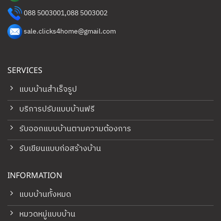
088 5003001
,
088 5003002
sale.clicks4home@gmail.com
SERVICES
แบบบ้านสำเร็จรูป
บริการปรับแบบบ้านฟรี
รับออกแบบบ้านตามความต้องการ
รับเขียนแบบก่อสร้างบ้าน
INFORMATION
แบบบ้านทั้งหมด
หมวดหมู่แบบบ้าน