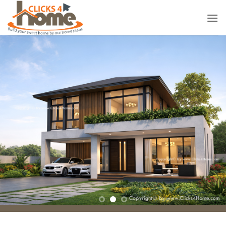
ข้าม
ไป
ยัง
เนื้อหา