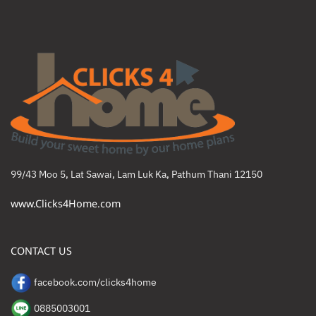
99/43 Moo 5, Lat Sawai, Lam Luk Ka, Pathum Thani 12150
www.Clicks4Home.com
CONTACT US
facebook.com/clicks4home
0885003001