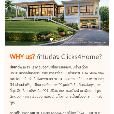
WHY
us?
ทำไมต้อง Clicks4Home?
มืออาชีพ
เพราะเราคือมืออาชีพในการออกแบบบ้าน ด้วย
ประสบการณ์ของเรา เราจะสรรสร้างแบบบ้านตาม Life Style ของ
คุณ โดยไม่ลืมคำนึงถึงความเหมาะสม และความแข็งแรง เพราะเรารู้
ดีว่าบ้านสำคัญแค่ไหน เราจึงอยากให้คุณได้มีบ้านที่ตรงใจคุณมาก
ที่สุด อีกทั้งเรายังพร้อมให้คำปรึกษาในการสร้างบ้าน เพียงแค่คุณ
ติดต่อมาหาเรา เรื่องออกแบบบ้านก็จะกลายเป็นเรื่องง่ายๆ สำหรับ
คุณ
รวดเร็ว สะดวกสบาย
Clicks4home ช่วยให้คุณได้พบแบบบ้านที่