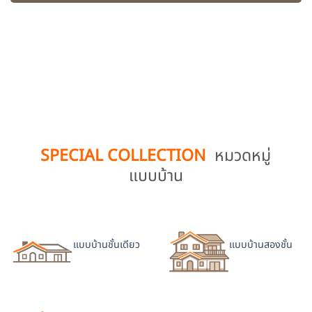
SPECIAL COLLECTION
หมวดหมู่
แบบบ้าน
แบบบ้านชั้นเดียว
แบบบ้านสองชั้น