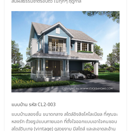
สัมผัสธรรมชาติรอบตัว ในทุกๆ ฤดูกาล
แบบบ้าน รหัส CL2-003
แบบบ้านสองชั้น ขนาดกลาง สไตล์อิงลิชโคโลเนียล ที่คุณจะ
หลงรัก ด้วยรูปแบบภายนอก ที่ตั้งใจออกแบบเอาใจคนชอบ
สไตล์วินเทจ (vintage) ดูสวยงาม มีสไตล์ และสะอาดสะอ้าน