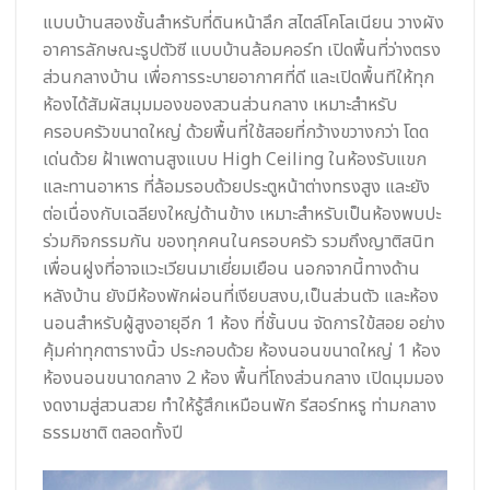
แบบบ้านสองชั้นสำหรับที่ดินหน้าลึก สไตล์โคโลเนียน วางผัง
อาคารลักษณะรูปตัวซี แบบบ้านล้อมคอร์ท เปิดพื้นที่ว่างตรง
ส่วนกลางบ้าน เพื่อการระบายอากาศที่ดี และเปิดพื้นทีให้ทุก
ห้องได้สัมผัสมุมมองของสวนส่วนกลาง เหมาะสำหรับ
ครอบครัวขนาดใหญ่ ด้วยพื้นที่ใช้สอยที่กว้างขวางกว่า โดด
เด่นด้วย ฝ้าเพดานสูงแบบ High Ceiling ในห้องรับแขก
และทานอาหาร ที่ล้อมรอบด้วยประตูหน้าต่างทรงสูง และยัง
ต่อเนื่องกับเฉลียงใหญ่ด้านข้าง เหมาะสำหรับเป็นห้องพบปะ
ร่วมกิจกรรมกัน ของทุกคนในครอบครัว รวมถึงญาติสนิท
เพื่อนฝูงที่อาจแวะเวียนมาเยี่ยมเยือน นอกจากนี้ทางด้าน
หลังบ้าน ยังมีห้องพักผ่อนที่เงียบสงบ,เป็นส่วนตัว และห้อง
นอนสำหรับผู้สูงอายุอีก 1 ห้อง ที่ชั้นบน จัดการใข้สอย อย่าง
คุ้มค่าทุกตารางนิ้ว ประกอบด้วย ห้องนอนขนาดใหญ่ 1 ห้อง
ห้องนอนขนาดกลาง 2 ห้อง พื้นที่โถงส่วนกลาง เปิดมุมมอง
งดงามสู่สวนสวย ทำให้รู้สึกเหมือนพัก รีสอร์ทหรู ท่ามกลาง
ธรรมชาติ ตลอดทั้งปี