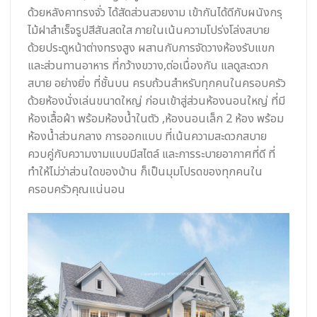
ด้วยหลังคาทรงจั่ว ได้สัดส่วนสวยงาม เข้ากันได้ดีกับผนังกรุ
ไม้ฝาสำเร็จรูปสีสันสดใส ภายในเน้นความโปร่งโล่งสบาย
ด้วยประตูหน้าต่างทรงสูง ผสานกับการจัดวางห้องรับแขก
และส่วนทานอาหาร ที่กว้างขวาง,ต่อเนื่องกัน แลดูสะดวก
สบาย อย่างยิ่ง ที่ชั้นบน ครบถ้วนสำหรับทุกคนในครอบครัว
ด้วยห้องนั่งเล่นขนาดใหญ่ ก่อนเข้าสู่ส่วนห้องนอนใหญ่ ที่มี
ห้องเสื้อผ้า พร้อมห้องน้ำในตัว ,ห้องนอนเล็ก 2 ห้อง พร้อม
ห้องน้ำส่วนกลาง การออกแบบ ที่เน้นความสะดวกสบาย
ควบคู่กับความงามแบบมีสไตล์ และการระบายอากาศที่ดี ที่
ทำให้ไม่ว่าส่วนใดของบ้าน ก็เป็นมุมโปรดของทุกคนใน
ครอบครัวคุณแน่นอน