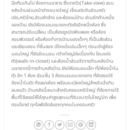
มืดทึมเกินไป ห้องทานอาหาร ซึ่งเทควิว(Take view) สวน
หลังบ้านผ่านหน้าต่างขนาดใหญ่ เชื่อมต่อกับส่วนครัว
เปิด,ครัวไทย,ส่วนซักล้าง และห้องแม่บ้าน ส่วนอีกด้านหนึ่ง
ของบ้าน ยังมีห้องนอนขนาดกะทัดรัดอีกหนึ่งห้อง ซึ่ง
สามารถปรับเปลี่ยน เป็นห้องดูหนังฟังเพลง หรือห้อง
คอมพิวเตอร์ หรือห้องทำการบ้านของเด็กๆ ที่เป็นสัดส่วน
และเงียบสงบ ที่ชั้นสอง มีโถงนั่งเล่นเล็กๆ ก่อนเข้าสู่ห้อง
นอนใหญ่ ที่จัดส่วนนอน กว้างใหญ่ต่อเนื่องกับ โซนแต่ง
ตัว(walk-in-closet) และห้องน้ำส่วนตัวทางด้านหลังบ้าน
นอกจากนี้ทางด้านหลังบ้าน ยังมีห้องนอนเล็ก ที่มีห้องน้ำใน
ตัว อีก 1 ห้อง ส่วนชั้น 3 ห้องนอนขนาดกลาง ที่จัดสรรให้
ห้องน้ำในตัว ถึงสองห้อง พร้อมระเบียงใหญ่สำหรับนั่งกิน
ลมชมวิว บ้านหลังนี้เหมาะสำหรับครอบครัวใหญ่ ที่ต้องการใช้
พื้นที่ใช้สอยให้ได้คุณค่าสูงสุดบนที่ดินขนาดไม่ใหญ่นัก เพื่อ
ตอบโจทย์ ทุกไลฟ์สไตล์ของทุกคนในครอบครัว