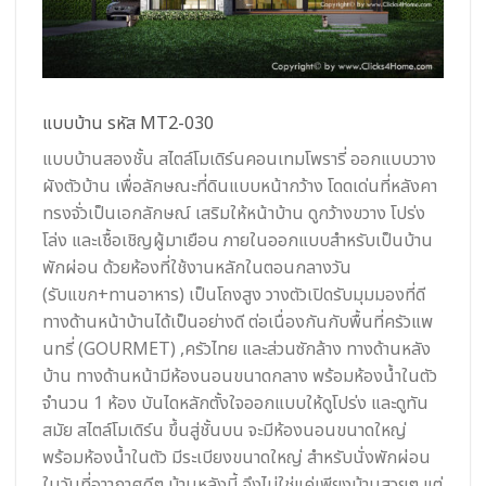
แบบบ้าน รหัส MT2-030
แบบบ้านสองชั้น สไตล์โมเดิร์นคอนเทมโพรารี่ ออกแบบวาง
ผังตัวบ้าน เพื่อลักษณะที่ดินแบบหน้ากว้าง โดดเด่นที่หลังคา
ทรงจั่วเป็นเอกลักษณ์ เสริมให้หน้าบ้าน ดูกว้างขวาง โปร่ง
โล่ง และเชื้อเชิญผู้มาเยือน ภายในออกแบบสำหรับเป็นบ้าน
พักผ่อน ด้วยห้องที่ใช้งานหลักในตอนกลางวัน
(รับแขก+ทานอาหาร) เป็นโถงสูง วางตัวเปิดรับมุมมองที่ดี
ทางด้านหน้าบ้านได้เป็นอย่างดี ต่อเนื่องกันกับพื้นที่ครัวแพ
นทรี่ (GOURMET) ,ครัวไทย และส่วนซักล้าง ทางด้านหลัง
บ้าน ทางด้านหน้ามีห้องนอนขนาดกลาง พร้อมห้องน้ำในตัว
จำนวน 1 ห้อง บันไดหลักตั้งใจออกแบบให้ดูโปร่ง และดูทัน
สมัย สไตล์โมเดิร์น ขึ้นสู่ชั้นบน จะมีห้องนอนขนาดใหญ่
พร้อมห้องน้ำในตัว มีระเบียงขนาดใหญ่ สำหรับนั่งพักผ่อน
ในวันที่อาากาศดีๆ บ้านหลังนี้ จึงไม่ใช่แค่เพียงบ้านสวยๆ แต่