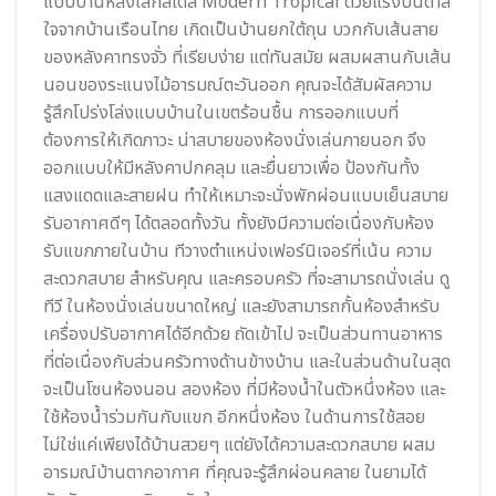
แบบบ้านหลังเล็กสไตล์ Modern Tropical ด้วยแรงบันดาล
ใจจากบ้านเรือนไทย เกิดเป็นบ้านยกใต้ถุน บวกกับเส้นสาย
ของหลังคาทรงจั่ว ที่เรียบง่าย แต่ทันสมัย ผสมผสานกับเส้น
นอนของระแนงไม้อารมณ์ตะวันออก คุณจะได้สัมผัสความ
รู้สึกโปร่งโล่งแบบบ้านในเขตร้อนชื้น การออกแบบที่
ต้องการให้เกิดภาวะ น่าสบายของห้องนั่งเล่นภายนอก จึง
ออกแบบให้มีหลังคาปกคลุม และยื่นยาวเพื่อ ป้องกันทั้ง
แสงแดดและสายฝน ทำให้เหมาะจะนั่งพักผ่อนแบบเย็นสบาย
รับอากาศดีๆ ได้ตลอดทั้งวัน ทั้งยังมีความต่อเนื่องกับห้อง
รับแขกภายในบ้าน ทีวางตำแหน่งเฟอร์นิเจอร์ที่เน้น ความ
สะดวกสบาย สำหรับคุณ และครอบครัว ที่จะสามารถนั่งเล่น ดู
ทีวี ในห้องนั่งเล่นขนาดใหญ่ และยังสามารถกั้นห้องสำหรับ
เครื่องปรับอากาศได้อีกด้วย ถัดเข้าไป จะเป็นส่วนทานอาหาร
ที่ต่อเนื่องกับส่วนครัวทางด้านข้างบ้าน และในส่วนด้านในสุด
จะเป็นโซนห้องนอน สองห้อง ที่มีห้องน้ำในตัวหนึ่งห้อง และ
ใช้ห้องน้ำร่วมกันกับแขก อีกหนึ่งห้อง ในด้านการใช้สอย
ไม่ใช่แค่เพียงได้บ้านสวยๆ แต่ยังได้ความสะดวกสบาย ผสม
อารมณ์บ้านตากอากาศ ที่คุณจะรู้สึกผ่อนคลาย ในยามได้