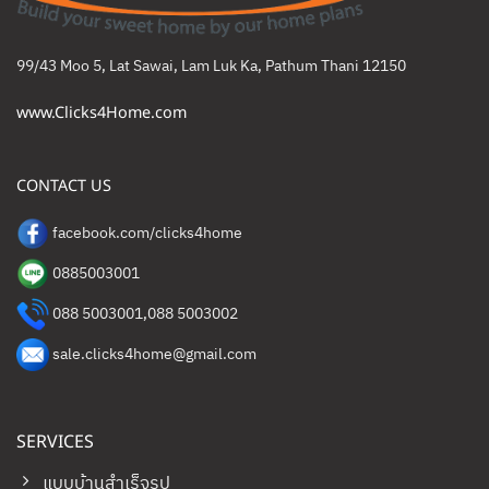
99/43 Moo 5, Lat Sawai, Lam Luk Ka, Pathum Thani 12150
www.Clicks4Home.com
CONTACT US
facebook.com/clicks4home
0885003001
088 5003001
,
088 5003002
sale.clicks4home@gmail.com
SERVICES
แบบบ้านสำเร็จรูป