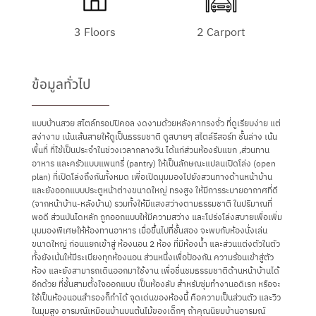
3 Floors
2 Carport
ข้อมูลทั่วไป
แบบบ้านสวย สไตล์ทรอปปิคอล งดงามด้วยหลังคาทรงจั่ว ที่ดูเรียบง่าย แต่
สง่างาม เน้นเส้นสายให้ดูเป็นธรรมชาติ ดูสบายๆ สไตล์รีสอร์ท ชั้นล่าง เน้น
พื้นที่ ที่ใช้เป็นประจำในช่วงเวลากลางวัน ได้แก่ส่วนห้องรับแขก ,ส่วนทาน
อาหาร และครัวแบบแพนทรี่ (pantry) ให้เป็นลักษณะแปลนเปิดโล่ง (open
plan) ที่เปิดโล่งถึงกันทั้งหมด เพื่อเปิดมุมมองไปยังสวนทางด้านหน้าบ้าน
และยังออกแบบประตูหน้าต่างขนาดใหญ่ ทรงสูง ให้มีการระบายอากาศที่ดี
(จากหน้าบ้าน-หลังบ้าน) รวมทั้งให้มีแสงสว่างตามธรรมชาติ ในปริมาณที่
พอดี ส่วนบันไดหลัก ถูกออกแบบให้มีความสว่าง และโปร่งโล่งสบายเพื่อเพิ่ม
มุมมองพิเศษให้ห้องทานอาหาร เมื่อขึ้นไปที่ชั้นสอง จะพบกับห้องนั่งเล่น
ขนาดใหญ่ ก่อนแยกเข้าสู่ ห้องนอน 2 ห้อง ที่มีห้องน้ำ และส่วนแต่งตัวในตัว
ทั้งยังเน้นให้มีระเบียงทุกห้องนอน ส่วนหนึ่งเพื่อป้องกัน ความร้อนเข้าสู่ตัว
ห้อง และยังสามารถเดินออกมาใช้งาน เพื่อชื่นชมธรรมชาติด้านหน้าบ้านได้
อีกด้วย ที่ชั้นสามตั้งใจออกแบบ เป็นห้องลับ สำหรับซุ่มทำงานอดิเรก หรือจะ
ใช้เป็นห้องนอนสำรองก็ทำได้ จุดเด่นของห้องนี้ คือความเป็นส่วนตัว และวิว
ในมุมสูง อารมณ์เหมือนบ้านบนต้นไม้ของเด็กๆ ถ้าคุณนิยมบ้านอารมณ์