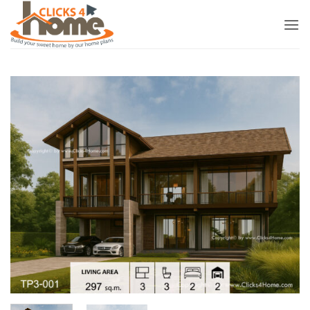
ข้าม
ไป
ยัง
เนื้อหา