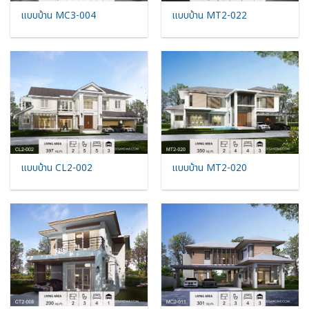
แบบบ้าน MC3-004
แบบบ้าน MT2-022
แบบบ้าน CL2-002
แบบบ้าน MT2-020