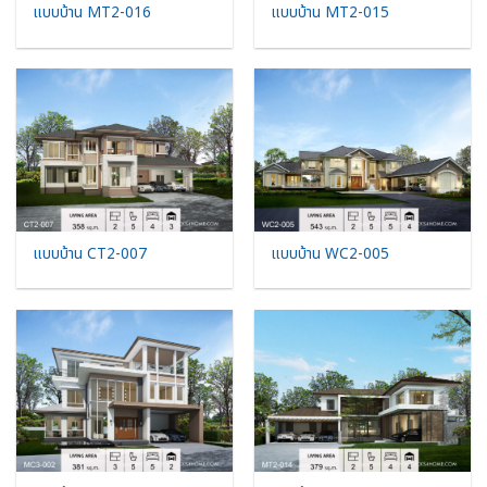
แบบบ้าน MT2-016
แบบบ้าน MT2-015
แบบบ้าน CT2-007
แบบบ้าน WC2-005