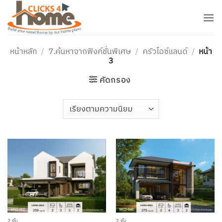
ข้าม
ไป
ยัง
เนื้อหา
หน้าหลัก
/
7.ค้นหาจากฟังค์ชั่นพิเศษ
/
ครัวไอซ์แลนด์
/
หน้า
3
คัดกรอง
2 คัน
2 คัน