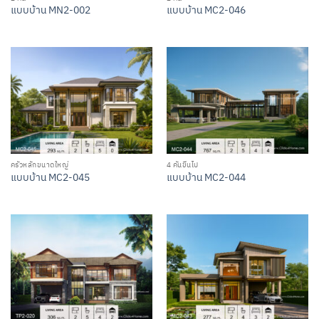
แบบบ้าน MN2-002
แบบบ้าน MC2-046
ครัวหลักขนาดใหญ่
4 คันขึ้นไป
แบบบ้าน MC2-045
แบบบ้าน MC2-044