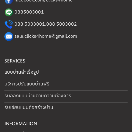
facebook.com/clicks4home
0885003001
088 5003001
,
088 5003002
sale.clicks4home@gmail.com
SERVICES
แบบบ้านสำเร็จรูป
บริการปรับแบบบ้านฟรี
รับออกแบบบ้านตามความต้องการ
รับเขียนแบบก่อสร้างบ้าน
INFORMATION