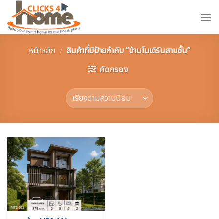
Skip
to
content
หน้าหลัก
/
สินค้าที่มีป้ายกำกับ “บ้านโมเดิร์นสามชั้น”
คัดกรอง