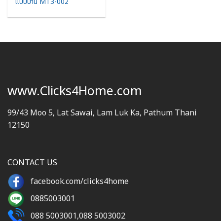
แบบบ้าน MT3-002
www.Clicks4Home.com
99/43 Moo 5, Lat Sawai, Lam Luk Ka, Pathum Thani
12150
CONTACT US
facebook.com/clicks4home
0885003001
088 5003001
,
088 5003002