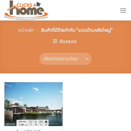
Skip
to
content
หน้าหลัก
/
สินค้าที่มีป้ายกำกับ “แบบบ้านหลังใหญ่”
คัดกรอง