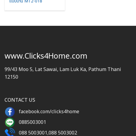
แบบบ้าน MT2-018
www.Clicks4Home.com
99/43 Moo 5, Lat Sawai, Lam Luk Ka, Pathum Thani
12150
CONTACT US
facebook.com/clicks4home
0885003001
088 5003001
,
088 5003002