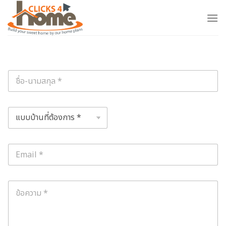
Skip
to
content
ชื่
อ
-
น
แ
า
บ
ม
บ
ส
บ้
กุ
E
า
ล
m
น
*
a
ที่
i
ต้
P
l
อ
a
*
ง
r
ก
a
า
g