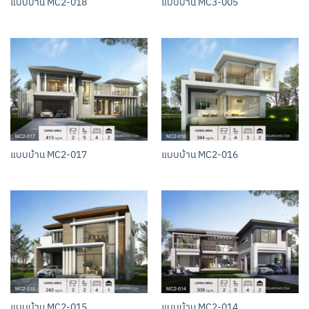
แบบบ้าน MC2-018
แบบบ้าน MC3-005
แบบบ้าน MC2-017
แบบบ้าน MC2-016
แบบบ้าน MC2-015
แบบบ้าน MC2-014