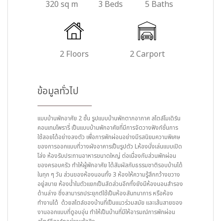
320 sq m
3 Beds
5 Baths
2 Floors
2 Carport
ข้อมูลทั่วไป
แบบบ้านพักอาศัย 2 ชั้น รูปแบบบ้านพักตากอากาศ สไตล์โมเดิร์น
คอนเทมโพรารี่ เป็นแบบบ้านพักอาศัยที่มีการจัดวางฟังก์ชั่นการ
ใช้สอยได้อย่างลงตัว เพื่อการพักผ่อนอย่างมีรสนิยมความพิเศษ
ของการออกแบบที่วางผังอาคารเป็นรูปตัว Lห้องนั่งเล่นแบบเปิด
โล่ง ห้องรับประทานอาหารขนาดใหญ่ ต่อเนื่องกับส่วนพักผ่อน
ของครอบครัว ทำให้ผู้พักอาศัย ได้สัมผัสกับธรรมชาติรอบบ้านได้
ในทุก ๆ วัน ส่วนของห้องนอนทั้ง 3 ห้องให้ความรู้สึกกว้างขวาง
อยู่สบาย ห้องน้ำในตัวแยกเป็นสัดส่วนอีกทั้งยังมีห้องนอนสำรอง
ด้านล่าง ซึ่งสามารถประยุกต์ใช้เป็นห้องสันทนาการ หรือห้อง
ทำงานได้ ด้วยสไตล์ของบ้านที่เป็นแนวร่วมสมัย และเส้นสายของ
งานออกแบบที่ดูอบอุ่น ทำให้เป็นบ้านที่มีให้อารมณ์การพักผ่อน