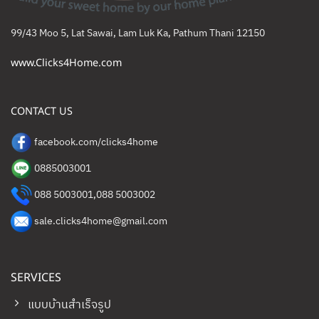
99/43 Moo 5, Lat Sawai, Lam Luk Ka, Pathum Thani 12150
www.Clicks4Home.com
CONTACT US
facebook.com/clicks4home
0885003001
088 5003001
,
088 5003002
sale.clicks4home@gmail.com
SERVICES
แบบบ้านสำเร็จรูป