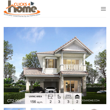
ข้าม
ไป
ยัง
เนื้อหา