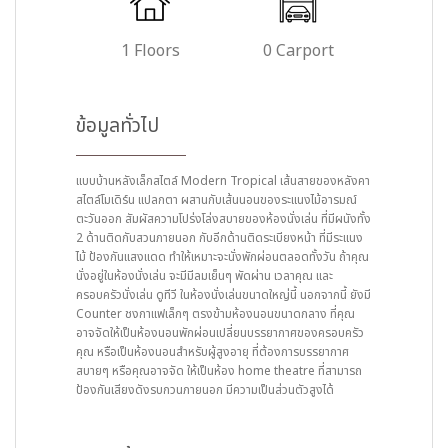
1 Floors
0 Carport
ข้อมูลทั่วไป
แบบบ้านหลังเล็กสไตล์ Modern Tropical เส้นสายของหลังคา
สไตล์โมเดิร์น แปลกตา ผสานกับเส้นนอนของระแนงไม้อารมณ์
ตะวันออก สัมผัสความโปร่งโล่งสบายของห้องนั่งเล่น ที่มีผนังทั้ง
2 ด้านติดกับสวนภายนอก กับอีกด้านติดระเบียงหน้า ที่มีระแนง
ไม้ ป้องกันแสงแดด ทำให้เหมาะจะนั่งพักผ่อนตลอดทั้งวัน ถ้าคุณ
นั่งอยู่ในห้องนั่งเล่น จะมีมีลมเย็นๆ พัดผ่าน เวลาคุณ และ
ครอบครัวนั่งเล่น ดูทีวี ในห้องนั่งเล่นขนาดใหญ่นี้ นอกจากนี้ ยังมี
Counter ชงกาแฟเล็กๆ ตรงข้ามห้องนอนขนาดกลาง ที่คุณ
อาจจัดให้เป็นห้องนอนพักผ่อนเปลี่ยนบรรยากาศของครอบครัว
คุณ หรือเป็นห้องนอนสำหรับผู้สูงอายุ ที่ต้องการบรรยากาศ
สบายๆ หรือคุณอาจจัด ให้เป็นห้อง home theatre ที่สามารถ
ป้องกันเสียงดังรบกวนภายนอก มีความเป็นส่วนตัวสูงได้