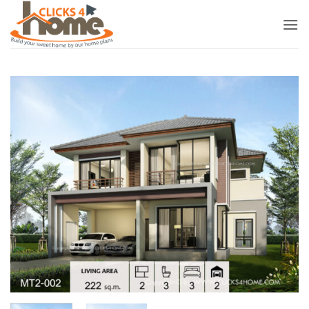
ข้าม
ไป
ยัง
เนื้อหา