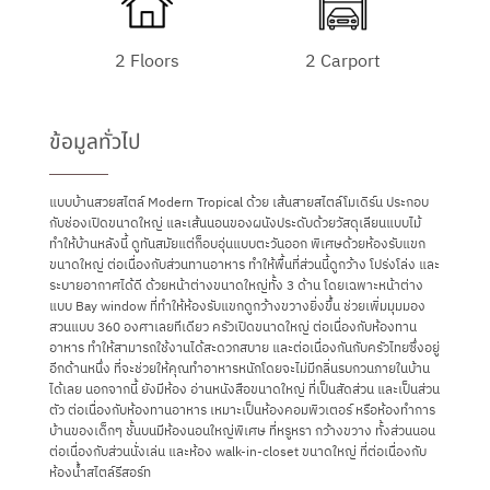
2 Floors
2 Carport
ข้อมูลทั่วไป
แบบบ้านสวยสไตล์ Modern Tropical ด้วย เส้นสายสไตล์โมเดิร์น ประกอบ
กับช่องเปิดขนาดใหญ่ และเส้นนอนของผนังประดับด้วยวัสดุเลียนแบบไม้
ทำให้บ้านหลังนี้ ดูทันสมัยแต่ก็อบอุ่นแบบตะวันออก พิเศษด้วยห้องรับแขก
ขนาดใหญ่ ต่อเนื่องกับส่วนทานอาหาร ทำให้พื้นที่ส่วนนี้ดูกว้าง โปร่งโล่ง และ
ระบายอากาศได้ดี ด้วยหน้าต่างขนาดใหญ่ทั้ง 3 ด้าน โดยเฉพาะหน้าต่าง
แบบ Bay window ที่ทำให้ห้องรับแขกดูกว้างขวางยิ่งขึ้น ช่วยเพิ่มมุมมอง
สวนแบบ 360 องศาเลยทีเดียว ครัวเปิดขนาดใหญ่ ต่อเนื่องกับห้องทาน
อาหาร ทำให้สามารถใช้งานได้สะดวกสบาย และต่อเนื่องกันกับครัวไทยซึ่งอยู่
อีกด้านหนึ่ง ที่จะช่วยให้คุณทำอาหารหนักโดยจะไม่มีกลิ่นรบกวนภายในบ้าน
ได้เลย นอกจากนี้ ยังมีห้อง อ่านหนังสือขนาดใหญ่ ที่เป็นสัดส่วน และเป็นส่วน
ตัว ต่อเนื่องกับห้องทานอาหาร เหมาะเป็นห้องคอมพิวเตอร์ หรือห้องทำการ
บ้านของเด็กๆ ชั้นบนมีห้องนอนใหญ่พิเศษ ที่หรูหรา กว้างขวาง ทั้งส่วนนอน
ต่อเนื่องกับส่วนนั่งเล่น และห้อง walk-in-closet ขนาดใหญ่ ที่ต่อเนื่องกับ
ห้องน้ำสไตล์รีสอร์ท