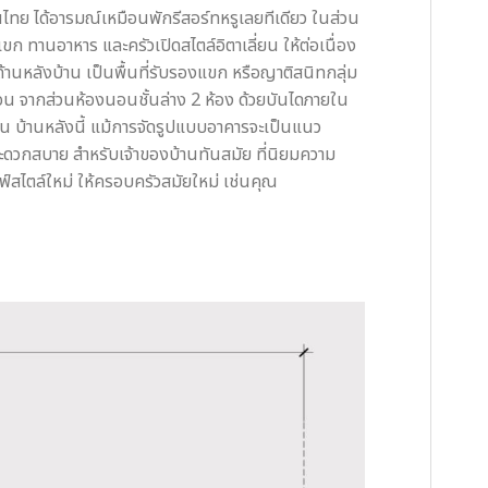
อนไทย ได้อารมณ์เหมือนพักรีสอร์ทหรูเลยทีเดียว ในส่วน
ขก ทานอาหาร และครัวเปิดสไตล์อิตาเลี่ยน ให้ต่อเนื่อง
ด้านหลังบ้าน เป็นพื้นที่รับรองแขก หรือญาติสนิทกลุ่ม
ดเจน จากส่วนห้องนอนชั้นล่าง 2 ห้อง ด้วยบันไดภายใน
น บ้านหลังนี้ แม้การจัดรูปแบบอาคารจะเป็นแนว
บสะดวกสบาย สำหรับเจ้าของบ้านทันสมัย ที่นิยมความ
์สไตล์ใหม่ ให้ครอบครัวสมัยใหม่ เช่นคุณ