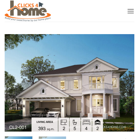
ข้าม
ไป
ยัง
เนื้อหา