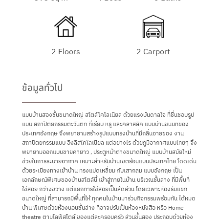
2 Floors
2 Carport
ข้อมูลทั่วไป
แบบบ้านสองชั้นขนาดใหญ่ สไตล์โคโลเนียล ด้วยแรงบันดาลใจ ที่ชื่นชอบรูป
แบบ สถาปัตยกรรมตะวันตก ที่เรียบ หรู และคลาสสิค แบบบ้านชนบทของ
ประเทศอังกฤษ จึงพยายามสร้างรูปแบบทรงบ้านที่มีกลิ่นอายของ งาน
สถาปัตยกรรมแบบ อิงลิสโคโลเนียล แต่อย่างไร ด้วยภูมิอากาศแบบไทยๆ จึง
พยายามออกแบบชายคายาว , ประตูหน้าต่างขนาดใหญ่ แบบบ้านสมัยใหม่
ช่วยในการระบายอากาศ เหมาะสำหรับบ้านเขตร้อนแบบประเทศไทย โดดเด่น
ด้วยระเบียงทางเข้าบ้าน ทรงแปดเหลี่ยม กับเสากลม แบบอังกฤษ เป็น
เอกลักษณ์พิเศษของบ้านสไตล์นี้ เข้าสู่ภายในบ้าน บริเวณชั้นล่าง ที่มีพื้นที่
ใช้สอย กว้างขวาง แต่แยกการใช้สอยเป็นสัดส่วน โดยเฉพาะห้องรับแขก
ขนาดใหญ่ ที่สามารถมีพื้นที่ให้ ทุกคนในบ้านมาร่วมกิจกรรมพร้อมกัน ได้หมด
บ้าน พิเศษด้วยห้องนอนชั้นล่าง ที่อาจปรับเป็นห้องหนังสือ หรือ Home
theatre ตามไลฟ์สไตล์ ของแต่ละครอบครัว ส่วนชั้นสอง ประกอบด้วยห้อง