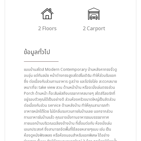
2 Floors
2 Carport
ข้อมูลทั่วไป
แบบบ้านสไตล์ Modern Contemporary บ้านหลังคาทรงจั่วดู
อบอุ่น แต่ทันสมัย หน้าต่างทรงสูงสไตล์โมเดิร์น ทำให้ส่วนรับแขก
ซึ่ง ต่อเนื่องกับส่วนทานอาหาร ดูสว่าง และโปร่งโล่ง สะดวกสบาย
เหมาะที่จะ take view สวน ด้านหน้าบ้าน หรือจะนั่งเล่นตรงส่วน
Porch ด้านหน้า ก็จะสัมผัสถึงบรรยากาศสบายๆ สไตล์รีสอร์ทที่
อยู่รอบตัวคุณได้เป็นอย่างดี ส่วนห้องครัวขนาดใหญ่เป็นสัดส่วน
ต่อเนื่องกับส่วน service ด้านหลังบ้าน ทำให้คุณสามารถทำ
อาหารหนักได้โดย ไม่มีกลิ่นรบกวนภายในบ้านเลย นอกจากส่วน
ทานอาหารในบ้านแล้ว คุณอาจนั่งทานอาหารชมบรรรยากาศ
ภายนอกบ้านบริเวณเฉลียงข้างบ้าน ที่เชื่อมต่อกับ ห้องนั่งเล่น
เอนกประสงค์ ซึ่งสามารถจัดพื้นที่ใช้สอยหลายๆแบบ เช่น เป็น
ห้องดูหนังฟังเพลง หรือห้องนอนสำหรับแขกพิเศษ ได้อย่าง