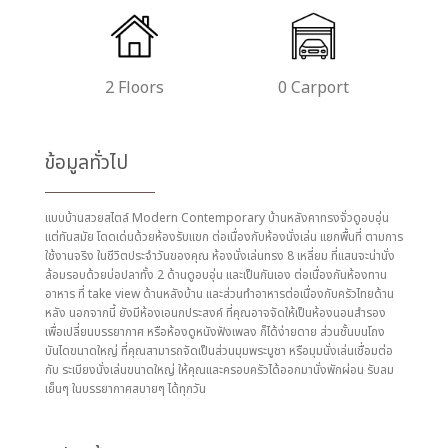
2 Floors
0 Carport
ข้อมูลทั่วไป
แบบบ้านสวยสไตล์ Modern Contemporary บ้านหลังคาทรงจั่วดูอบอุ่น
แต่ทันสมัย โดดเด่นด้วยห้องรับแขก ต่อเนื่องกับห้องนั่งเล่น แยกพื้นที่ ตามการ
ใช้งานจริง ในชีวิตประจำวันของคุณ ห้องนั่งเล่นทรง 8 เหลี่ยม ที่แสนจะน่านั่ง
ล้อมรอบด้วยบ่อปลาทั้ง 2 ด้านดูอบอุ่น และเป็นกันเอง ต่อเนื่องกันห้องทาน
อาหาร ที่ take view ด้านหลังบ้าน และส่วนทำอาหารต่อเนื่องกับครัวไทยด้าน
หลัง นอกจากนี้ ยังมีห้องเอนกประสงค์ ที่คุณอาจจัดให้เป็นห้องนอนสำรอง
เพื่อเปลี่ยนบรรยากาศ หรือห้องดูหนังฟังเพลง ก็ได้ง่ายดาย ส่วนชั้นบนโถง
บันไดขนาดใหญ่ ที่คุณสามารถจัดเป็นส่วนมุมพระบูชา หรือมุมนั่งเล่นเชื่อมต่อ
กับ ระเบียงนั่งเล่นขนาดใหญ่ ให้คุณและครอบครัวได้ออกมานั่งพักผ่อน รับลม
เย็นๆ ในบรรยากาศสบายๆ ได้ทุกวัน