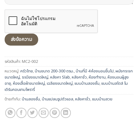
รหัสสินค้า:
MC2-002
หมวดหมู่:
ครัวไทย
,
บ้านขนาด 200-300 ตรม.
,
บ้านที่มี 4 ห้องนอนขึ้นไป
,
ผนังกระจก
ขนาดใหญ่
,
ระเบียงขนาดใหญ่
,
หลังคา Slab
,
หลังคาจั่ว
,
ห้องทำงาน
,
ห้องนอนผู้สูง
อายุ
,
ห้องเสื้อผ้าขนาดใหญ่
,
เฉลียงขนาดใหญ่
,
แบบบ้านสองชั้น
,
แบบบ้านสไตล์ โม
เดิร์นคอนเทมโพรารี่
ป้ายกำกับ:
บ้านสองชั้น
,
บ้านแปลนรูปตัวแอล
,
หลังคาจั่ว
,
แบบบ้านสวย