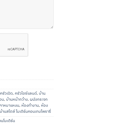
ครัวเปิด
,
ครัวไอซ์แลนด์
,
บ้าน
นอน
,
บ้านหน้ากว้าง
,
ผนังกระจก
งคาหมาแหงน
,
ห้องทำงาน
,
ห้อง
้านสไตล์ โมเดิร์นคอนเทมโพรารี่
นโมเดิร์น