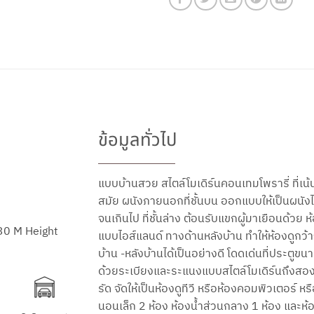
ข้อมูลทั่วไป
แบบบ้านสวย สไตล์โมเดิร์นคอนเทมโพรารี่ ที่เน
สมัย ผนังภายนอกที่ชั้นบน ออกแบบให้เป็นผนังไม้ส
จนเกินไป ที่ชั้นล่าง ต้อนรับแขกผู้มาเยือนด้ว
30 M Height
แบบไอส์แลนด์ ทางด้านหลังบ้าน ทำให้ห้องดูก
บ้าน -หลังบ้านได้เป็นอย่างดี โดดเด่นที่ประต
ด้วยระเบียงและระแนงแบบสไตล์โมเดิร์นถึงสอง
รัด จัดให้เป็นห้องดูทีวี หรือห้องคอมพิวเตอร์ 
นอนเล็ก 2 ห้อง ห้องน้ำส่วนกลาง 1 ห้อง และห้