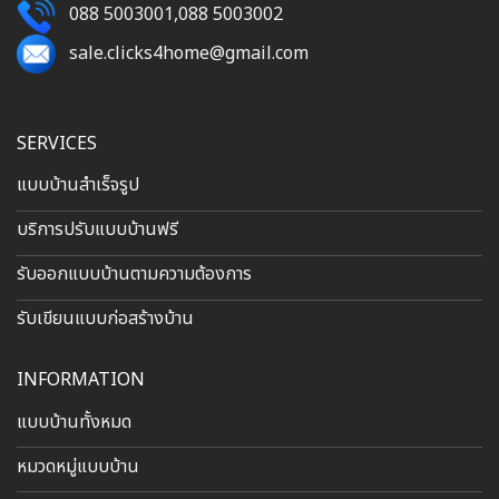
088 5003001
,
088 5003002
sale.clicks4home@gmail.com
SERVICES
แบบบ้านสำเร็จรูป
บริการปรับแบบบ้านฟรี
รับออกแบบบ้านตามความต้องการ
รับเขียนแบบก่อสร้างบ้าน
INFORMATION
แบบบ้านทั้งหมด
หมวดหมู่แบบบ้าน