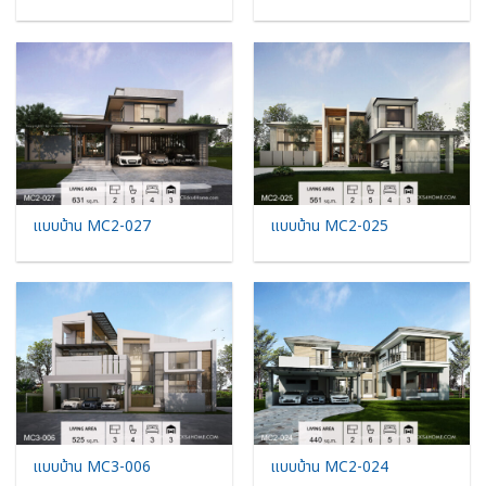
แบบบ้าน MC2-027
แบบบ้าน MC2-025
แบบบ้าน MC3-006
แบบบ้าน MC2-024