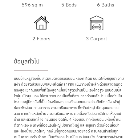
596 sq m
5 Beds
6 Baths
2 Floors
3 Carport
ข้อมูลทั่วไป
แบบบ้านหรูสองชั้น สไตล์เมดิเตอร์เรเนียน หลังคาโดม บันไดโค้งหรูหรา งาม
สง่า ด้วยสัดส่วนแบบศิลปะสไตล์คลาสสิค เน้นทางเข้าหลัก ด้วยเสาตกแต่ง
ทรงสูง เข้ากันกับพื้นที่โถงสูงที่เมื่อเข้าสู่ตัวบ้านเป็นห้องโถงสูง แบบดับเบิ้ล
โวลุ่ม เปิดมุมมอง ให้สามารถมองเห็นพื้นที่สวนทางด้านหลังบ้าน เมื่อด้านใน
โถงแยกสู่ปีกหนึ่งที่เป็นห้องรับแขก และห้องนอนแขก ส่วนอีกปีกหนึ่ง เข้าสู่
ห้องพักผ่อน-ทานอาหาร-สวนเตรียมอาหาร ที่กว้างใหญ่ เปิดมุมมองสวน
สวย ทางด้านหลังบ้าน ส่วนเตรียมอาหาร ต่อเนื่องกับส่วนครัวไทย ,ห้องแม่
บ้าน และส่วนซักล้าง ที่ชั้นสอง จัดให้มี 4 ห้องนอน ทุกห้องนอน มีห้องน้ำใน
ตัวทุกห้อง พิเศษที่ห้องนอนใหญ่ มีขนาดใหญ่ และหรูหรา ด้วยห้องเสื้อผ้า
และห้องน้ำขนาดใหญ่ ทุกพื้นที่ถูกออกแบบมาอย่างดี ครบครันสำหรับทุก
คนในครอบครัว ถ้าคุณเป็นเจ้าของบ้านผู้นิยมรูปแบบบ้านที่ดูหรูหราสง่างาม