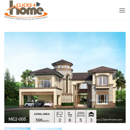
ข้าม
ไป
ยัง
เนื้อหา