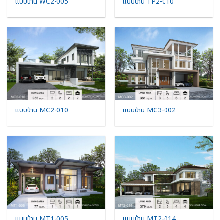
แบบบ้าน WC2-005
แบบบ้าน TP2-010
แบบบ้าน MC2-010
แบบบ้าน MC3-002
แบบบ้าน MT1-005
แบบบ้าน MT2-014