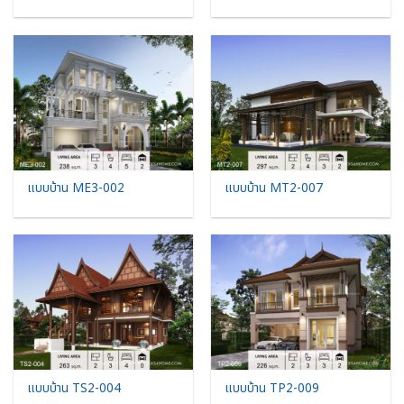
แบบบ้าน ME3-002
แบบบ้าน MT2-007
แบบบ้าน TS2-004
แบบบ้าน TP2-009