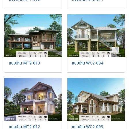
แบบบ้าน MT2-013
แบบบ้าน WC2-004
แบบบ้าน MT2-012
แบบบ้าน WC2-003