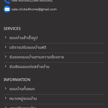
088 5003001
,
088 5003002
sale.clicks4home@gmail.com
SERVICES
แบบบ้านสำเร็จรูป
บริการปรับแบบบ้านฟรี
รับออกแบบบ้านตามความต้องการ
รับเขียนแบบก่อสร้างบ้าน
INFORMATION
แบบบ้านทั้งหมด
หมวดหมู่แบบบ้าน