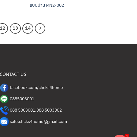
แบบบ้าน MN2-002
12
13
14
CONTACT US
facebook.com/clicks4home
0885003001
088 5003001
,
088 5003002
sale.clicks4home@gmail.com