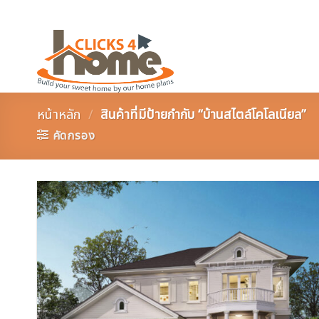
Skip
to
content
หน้าหลัก
/
สินค้าที่มีป้ายกำกับ “บ้านสไตล์โคโลเนียล”
คัดกรอง