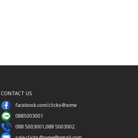
CONTACT US
facebook.com/clicks4home
0885003001
088 5003001
,
088 5003002
sale.clicks4home@gmail.com