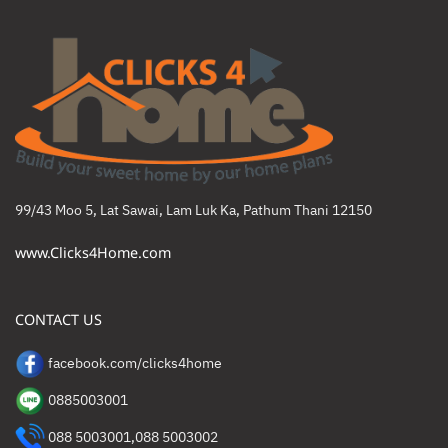
99/43 Moo 5, Lat Sawai, Lam Luk Ka, Pathum Thani 12150
www.Clicks4Home.com
CONTACT US
facebook.com/clicks4home
0885003001
088 5003001
,
088 5003002