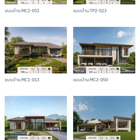
แบบบ้าน MC2-051
แบบบ้าน TP2-023
แบบบ้าน MC1-013
แบบบ้าน MC2-050