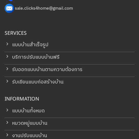
sale.clicks4home@gmail.com
SERVICES
แบบบ้านสำเร็จรูป
บริการปรับแบบบ้านฟรี
รับออกแบบบ้านตามความต้องการ
รับเขียนแบบก่อสร้างบ้าน
INFORMATION
แบบบ้านทั้งหมด
หมวดหมู่แบบบ้าน
งานปรับแบบบ้าน