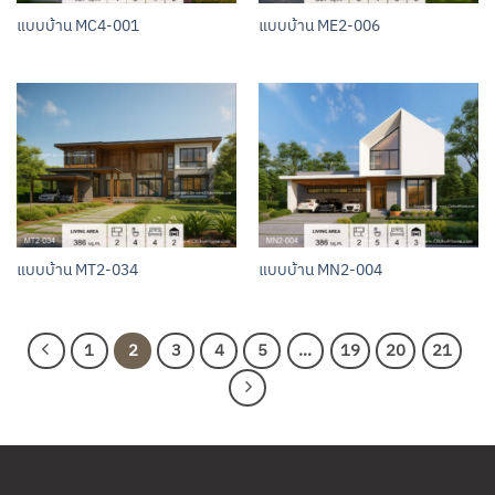
แบบบ้าน MC4-001
แบบบ้าน ME2-006
แบบบ้าน MT2-034
แบบบ้าน MN2-004
1
2
3
4
5
…
19
20
21