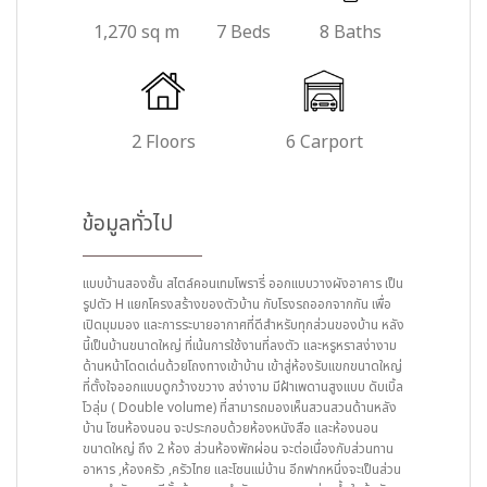
1,270 sq m
7 Beds
8 Baths
2 Floors
6 Carport
ข้อมูลทั่วไป
แบบบ้านสองชั้น สไตล์คอนเทมโพรารี่ ออกแบบวางผังอาคาร เป็น
รูปตัว H แยกโครงสร้างของตัวบ้าน กับโรงรถออกจากกัน เพื่อ
เปิดมุมมอง และการระบายอากาศที่ดีสำหรับทุกส่วนของบ้าน หลัง
นี้เป็นบ้านขนาดใหญ่ ที่เน้นการใช้งานที่ลงตัว และหรูหราสง่างาม
ด้านหน้าโดดเด่นด้วยโถงทางเข้าบ้าน เข้าสู่ห้องรับแขกขนาดใหญ่
ที่ตั้งใจออกแบบดูกว้างขวาง สง่างาม มีฝ้าเพดานสูงแบบ ดับเบิ้ล
โวลุ่ม ( Double volume) ที่สามารถมองเห็นสวนสวนด้านหลัง
บ้าน โซนห้องนอน จะประกอบด้วยห้องหนังสือ และห้องนอน
ขนาดใหญ่ ถึง 2 ห้อง ส่วนห้องพักผ่อน จะต่อเนื่องกับส่วนทาน
อาหาร ,ห้องครัว ,ครัวไทย และโซนแม่บ้าน อีกฟากหนึ่งจะเป็นส่วน