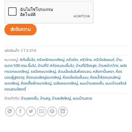
รหัสสินค้า:
CT2-014
หมวดหมู่:
4 คันขึ้นไป
,
ครัวหลักขนาดใหญ่
,
ครัวเปิด
,
ครัวไทย
,
ครัวไอซ์แลนด์
,
บ้าน
ขนาด 500 ตรม.ขึ้นไป
,
บ้านที่มี 4 ห้องนอนขึ้นไป
,
บ้านที่มีโถงสูง
,
บ้านหน้ากว้าง
,
ผนัง
กระจกขนาดใหญ่
,
ระเบียงขนาดใหญ่
,
ส่วนนั่งเล่นในห้องนอน
,
หลังคาปั้นหยา
,
ห้อง
นอนผู้สูงอายุ
,
ห้องนอนใหญ่ขนาดใหญ่
,
ห้องนั่งเล่นชั้นบน
,
ห้องน้ำห้องนอนใหญ่
ขนาดใหญ่
,
ห้องเสื้อผ้าขนาดใหญ่
,
เฉลียงขนาดใหญ่
,
แบบบ้านสองชั้น
,
แบบบ้านสไตล์
คอนเทมโพรารี่
ป้ายกำกับ:
บ้านสองชั้น
,
บ้านหรู
,
บ้านหลังใหญ่
,
แบบบ้านสวย