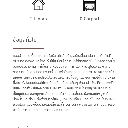
2 Floors
0 Carport
ข้อมูลทั่วไป
แบบบ้านสองชั้นขนาดกระทัดรัด สไตล์เมดิเตอร์เรเนี่ยน เน้นทางเข้าบ้านที่
ดูหรูหรา สง่างาม ดูโดดเด่นไม่เหมือนใคร พื้นที่ใช้สอยภายใน ในทุกตารางนิ้ว
จัดแบ่งอย่างคุ้มค่า ที่ชั้นล่าง ห้องรับแขก – ทานอาหาร ดูโปร่ง และกว้าง
ขวาง ต่อเนื่องกับครัวแพนทรี่ และครัวไทยทางด้านหลังบ้าน พิเศษที่ห้องนั่ง
เล่นขนาดใหญ่ ที่อาจปรับเป็นห้องนอน หรือห้องดูหนังฟังเพลงได้ตามใจคุณ
ซึ่งเราตั้งใจออกแบบให้ต่อเนื่องกับเฉลียงกว้างๆ ด้านหน้าบ้าน ที่คุณอาจจัด
เป็นพื้นที่ที่สำหรับนั่งพักผ่อน มองสวน หรือสระว่ายน้ำสวยๆ ที่รับรองว่า จะ
เป็นมุมโปรด ของทุกๆคนในครอบครัวคุณ ส่วนชั้นบน ห้องนอนใหญ่ พร้อม
ห้องน้ำ และส่วนแต่งตัวขนาดใหญ่ , ห้องนอนเล็ก 2 ห้อง ที่ใช้ห้องน้ำร่วมกัน
เรียกได้ว่าแม้จะเป็นบ้านหลังเล็ก แต่ก็ครบครันทุกฟังก์ชั่นการใช้สอย สำหรับ
การใช้ชีวิตของครอบครัวคุณอย่างแน่นอน