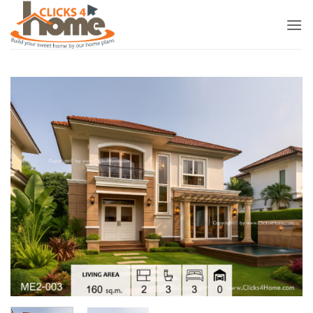
ข้าม
ไป
ยัง
เนื้อหา