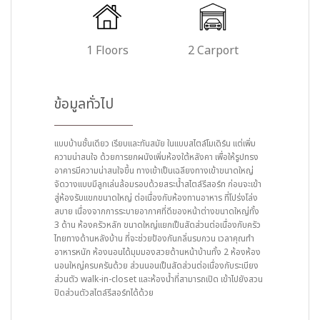
1 Floors
2 Carport
ข้อมูลทั่วไป
แบบบ้านชั้นเดียว เรียบและทันสมัย ในแบบสไตล์โมเดิร์น แต่เพิ่ม
ความน่าสนใจ ด้วยการยกผนังเพิ่มห้องใต้หลังคา เพื่อให้รูปทรง
อาคารมีความน่าสนใจขึ้น ทางเข้าเป็นเฉลียงทางเข้าขนาดใหญ่
จัดวางแบบมีลูกเล่นล้อมรอบด้วยสระน้ำสไตล์รีสอร์ท ก่อนจะเข้า
สู่ห้องรับแขกขนาดใหญ่ ต่อเนื่องกับห้องทานอาหาร ที่โปร่งโล่ง
สบาย เนื่องจากการระบายอากาศที่ดีของหน้าต่างขนาดใหญ่ทั้ง
3 ด้าน ห้องครัวหลัก ขนาดใหญ่แยกเป็นสัดส่วนต่อเนื่องกับครัว
ไทยทางด้านหลังบ้าน ที่จะช่วยป้องกันกลิ่นรบกวน เวลาคุณทำ
อาหารหนัก ห้องนอนได้มุมมองสวยด้านหน้าบ้านทั้ง 2 ห้องห้อง
นอนใหญ่ครบครันด้วย ส่วนนอนเป็นสัดส่วนต่อเนื่องกับระเบียง
ส่วนตัว walk-in-closet และห้องน้ำที่สามารถเปิด เข้าไปยังสวน
ปิดส่วนตัวสไตล์รีสอร์ทได้ด้วย