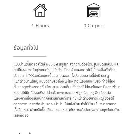
1 Floors
0 Carport
ข้อมูลทั่วไป
แบบบ้านชั้นเดียวสไตล์ tropical หรูหรา สง่างามด้วยโดมรูปแปดเหลี่ยม และ
ระเบียงขนาดใหญ่รอบด้านหน้าบ้าน ป้องกันแสงแดดไม่ให้ส่องถึงตัวห้อง
รับแขก ทำให้ห้องรับแขกเย็นสบายตลอดทั้งวัน นอกจากนี้ยังมี ประตู
หน้าต่างบานใหญ่ แบบวงกบลงถึงพื้นห้อง ต่อเนื่องกับระเบียง ทำให้ห้อง
รับแขกดูกว้างขวางขึ้น โดมรูปแปดเหลี่ยมยังช่วยให้ห้องรับแขก มีแสงเข้ามา
ช่วยไม่ให้มืดทึมจนเกินไปด้วยฝ้าเพดานแบบ High Ceiling อีกด้วย ต่อ
เนื่องจากห้องรับแขกก็คือส่วนทานอาหาร ที่มีหน้าต่างขนาดใหญ่ ช่วยให้
อากาศสามารถพัดผ่านจากหน้าบ้านไปหลังบ้าน ทำให้บ้านเย็นสบายตลอด
ทั้งวัน เหมาะสำหรับเป็นบ้านสบาย เหมาะกับการพักผ่อน ของคนทุกวัยในบ้าน
เลยทีเดียว