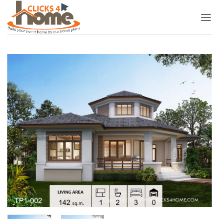
ข้าม
ไป
ยัง
เนื้อหา