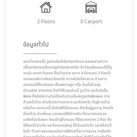
2 Floors
0 Carport
ข้อมูลทั่วไป
แบบบ้านสองชั้น รูปแบบโมเดิร์นทรอปปิคอล ผสมผสานความ
แข็งแกร่งของเส้นสายรูปทรงเรขาคณิต กับวัสดุเลียนแบบไม้ที่ดู
อบอุ่น แบบตะวันออก เป็นบ้านสวย ขนาด 4 ห้องนอน 3 ห้องน้ำ
ออกแบบผังภายในเอาใจคนรัก ความโปร่งโล่งสบาย ด้วยการ
ออกแบบให้โถงรับแขก เป็นเพดานสูง หรือ ดับเบิ้ลโวลลุ่ม
(Double Volume) จึงทำให้ตรงส่วนนี้ ดูกว้าง และโปร่งเป็น
พิเศษ ทั้งยังมีความต่อเนื่องกับส่วนนั่งเล่นดูหนังฟังเพลง ทาง
ด้านหน้าบ้าน-ส่วนรับประทานอาหาร และห้องครัว ที่อยู่ทางด้าน
หลังบ้าน นอกจากนี้ ยังจัดให้มีห้องนอน สำหรับผู้สูงอายุ อีกหนึ่ง
ห้องด้วย ส่วนชั้นบน ออกแบบให้มีทางเดิน ที่สามารถมองลง
มายังห้องรับแขก ก่อนเข้าสู่ห้องนอน ที่มีขนาดกลาง 2 ห้อง ซึ่ง
ใช้ห้องน้ำร่วมกัน และห้องนอนใหญ่ ที่มีส่วนแต่งตัว และมีห้องน้ำ
ในตัว ด้วยการออกแบบเน้นการใช้สอยที่สะดวกสบาย ภายในเน้น