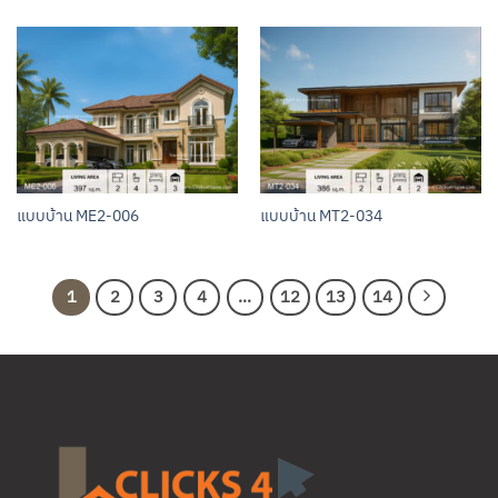
แบบบ้าน ME2-006
แบบบ้าน MT2-034
1
2
3
4
…
12
13
14