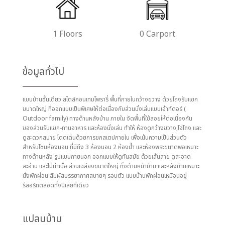
1 Floors
0 Carport
ข้อมูลทั่วไป
แบบบ้านชั้นเดียว สไตล์คอนเทมโพรารี่ พื้นที่ภายในกว้างขวาง ด้วยโถงรับแขก
ขนาดใหญ่ ที่ออกแบบเป็นพิเศษให้ต่อเนื่องกับส่วนนั่งเล่นแบบเอ้าท์ดอร์ (
Outdoor family) ทางด้านหลังบ้าน ภายใน จัดพื้นที่ใช้สอยให้ต่อเนื่องกัน
ของส่วนรับแขก-ทานอาหาร และห้องนั่งเล่น ทำให้ ห้องดูกว้างขวาง,โอ่โถง และ
ดูสะดวกสบาย โดดเด่นด้วยการยกสเตปภายใน เพื่อเน้นความเป็นส่วนตัว
สำหรับโซนห้องนอน ที่มีถึง 3 ห้องนอน 2 ห้องน้ำ และห้องพระขนาดพอเหมาะ
ทางด้านหลัง รูปแบบภายนอก ออกแบบให้ดูทันสมัย ด้วยเส้นสาย ดูสะอาด
สะอ้าน และไม่น่าเบื่อ ส่วนเฉลียงขนาดใหญ่ ทั้งด้านหน้าบ้าน และหลังบ้านเหมาะ
นั่งพักผ่อน สัมผัสบรรยากาศสบายๆ รอบตัว แบบบ้านพักผ่อนเหมือนอยู่
รีสอร์ทตลอดทั้งปีเลยทีเดียว
แปลนบ้าน