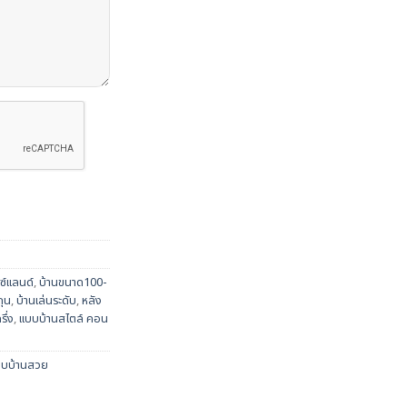
ซ์แลนด์
,
บ้านขนาด100-
ถุน
,
บ้านเล่นระดับ
,
หลัง
รึ่ง
,
แบบบ้านสไตล์ คอน
บบบ้านสวย