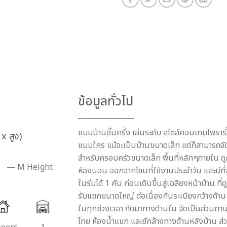
ข้อมูลทั่วไป
แบบบ้านชั้นครึ่ง เล่นระดับ สไตล์คอนเทมโพรารี่
x สูง)
แบบใคร แม้จะเป็นบ้านขนาดเล็ก แต่ก็สามารถจัด
สำหรับครอบครัวขนาดเล็ก พื้นที่หลักๆภายใน ถ
— M Height
ห้องนอน ออกจากโซนที่ใช้งานประจำวัน และมีที่
ในร่มได้ 1 คัน ก่อนเดินขึ้นสู่เฉลียงหน้าบ้าน ที
รับแขกขนาดใหญ่ ต่อเนื่องกันระเบียงกว้างด้าน
ในทุกช่วงเวลา ถัดมาทางด้านใน จัดเป็นส่วนทานอ
ไทย ห้องน้ำแขก และซักล้างทางด้านหลังบ้าน ส่