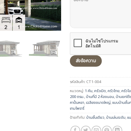
รหัสสินค้า:
CT1-004
หมวดหมู่:
1 คัน
,
ครัวเปิด
,
ครัวไทย
,
ครัวไอ
200 ตรม.
,
บ้านที่มี 2 ห้องนอน
,
บ้านยกใต้
คาปั้นหยา
,
เฉลียงขนาดใหญ่
,
แบบบ้านชั้นค
เทมโพรารี่
ป้ายกำกับ:
บ้านชั้นเดียว
,
บ้านเล่นระดับ
,
แ