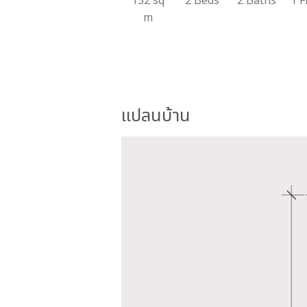
132 sq
2 Beds
2 Baths
1 F
m
แปลนบ้าน