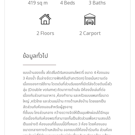
419 sq m
4 Beds
3 Baths
2 Floors
2 Carport
ข้อมูลทั่วไป
แบบบ้านสองชั้น สไตล์โมเดิร์นคอนเทมโพรารี่ ขนาด 4 ห้องนอน
3 ห้องน้ำ ชั้นล่างจัดวางฟังค์ชั่น(Function) โดยเน้นความต่อ
เนื่องของการใช้งาน โดดเด่นที่ส่วนรับแขกที่เปิดโล่งด้วยดับเบิ้ลโว
ลุ่ม (Double volume) ถัดมาทางด้านใน มีห้องนั่งเล่นที่ต่อ
เนื่องกับส่วนทานอาหาร ,ห้องทำงาน และครัวแบบแพนทรี่ขนาด
ใหญ่ ,ครัวไทย และส่วนแม่บ้าน ทางด้านหลังบ้าน โดยแยกเป็น
สัดส่วนกับห้องนอนสำหรับผู้สูงอายุ
ที่ชั้นบน โถงส่วนกลาง กว้างขวางจัดให้เป็นมุมพักผ่อนได้อีกมุม
ต่อเนื่องกันกับห้องพระที่สามารถกั้นเป็นสัดส่วนเพื่อความสงบได้
เป็นอย่างดี ห้องนอนที่ชั้นบนนี้มีทั้งหมด 3 ห้อง โดยห้องนอน
ขนาดกลางทางด้านหลังบ้าน ออกแบบใช้ห้องน้ำร่วมกัน ส่วนห้อง