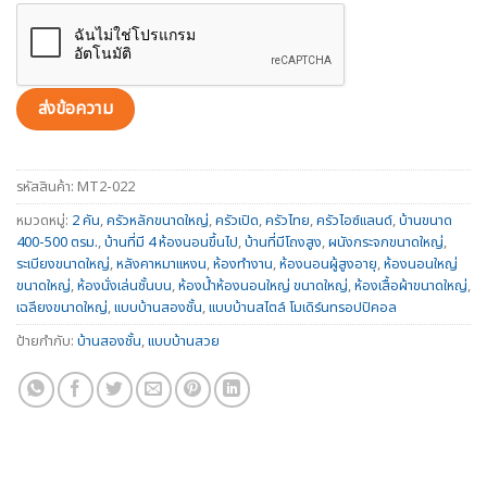
รหัสสินค้า:
MT2-022
หมวดหมู่:
2 คัน
,
ครัวหลักขนาดใหญ่
,
ครัวเปิด
,
ครัวไทย
,
ครัวไอซ์แลนด์
,
บ้านขนาด
400-500 ตรม.
,
บ้านที่มี 4 ห้องนอนขึ้นไป
,
บ้านที่มีโถงสูง
,
ผนังกระจกขนาดใหญ่
,
ระเบียงขนาดใหญ่
,
หลังคาหมาแหงน
,
ห้องทำงาน
,
ห้องนอนผู้สูงอายุ
,
ห้องนอนใหญ่
ขนาดใหญ่
,
ห้องนั่งเล่นชั้นบน
,
ห้องน้ำห้องนอนใหญ่ ขนาดใหญ่
,
ห้องเสื้อผ้าขนาดใหญ่
,
เฉลียงขนาดใหญ่
,
แบบบ้านสองชั้น
,
แบบบ้านสไตล์ โมเดิร์นทรอปปิคอล
ป้ายกำกับ:
บ้านสองชั้น
,
แบบบ้านสวย