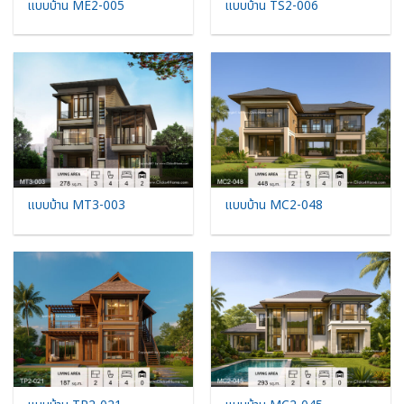
แบบบ้าน ME2-005
แบบบ้าน TS2-006
แบบบ้าน MT3-003
แบบบ้าน MC2-048