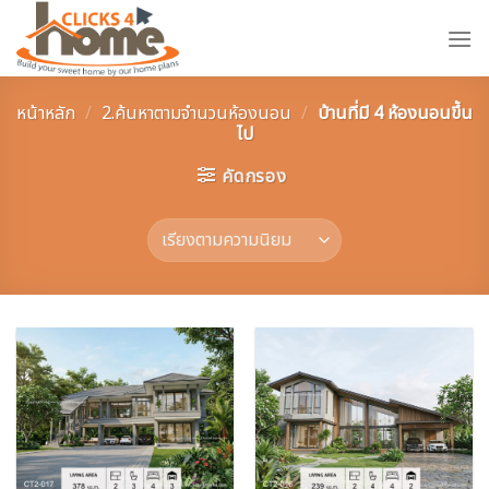
Skip
to
content
หน้าหลัก
/
2.ค้นหาตามจำนวนห้องนอน
/
บ้านที่มี 4 ห้องนอนขึ้น
ไป
คัดกรอง