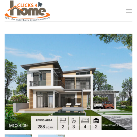
ข้าม
ไป
ยัง
เนื้อหา