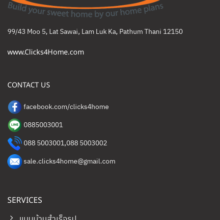
99/43 Moo 5, Lat Sawai, Lam Luk Ka, Pathum Thani 12150
www.Clicks4Home.com
CONTACT US
facebook.com/clicks4home
0885003001
088 5003001
,
088 5003002
sale.clicks4home@gmail.com
SERVICES
แบบบ้านสำเร็จรูป