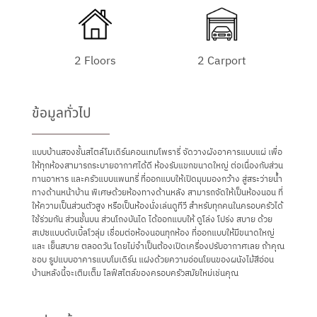
2 Floors
2 Carport
ข้อมูลทั่วไป
แบบบ้านสองชั้นสไตล์โมเดิร์นคอนเทมโพรารี่ จัดวางผังอาคารแบบแผ่ เพื่อ
ให้ทุกห้องสามารถระบายอากาศได้ดี ห้องรับแขกขนาดใหญ่ ต่อเนื่องกับส่วน
ทานอาหาร และครัวแบบแพนทรี่ ที่ออกแบบให้เปิดมุมมองกว้าง สู่สระว่ายน้ำ
ทางด้านหน้าบ้าน พิเศษด้วยห้องทางด้านหลัง สามารถจัดให้เป็นห้องนอน ที่
ให้ความเป็นส่วนตัวสูง หรือเป็นห้องนั่งเล่นดูทีวี สำหรับทุกคนในครอบครัวได้
ใช้ร่วมกัน ส่วนชั้นบน ส่วนโถงบันได ได้ออกแบบให้ ดูโล่ง โปร่ง สบาย ด้วย
สเปซแบบดับเบิ้ลโวลุ่ม เชื่อมต่อห้องนอนทุกห้อง ที่ออกแบบให้มีขนาดใหญ่
และ เย็นสบาย ตลอดวัน โดยไม่จำเป็นต้องเปิดเครื่องปรับอากาศเลย ถ้าคุณ
ชอบ รูปแบบอาคารแบบโมเดิร์น แฝงด้วยความอ่อนโยนของผนังไม้สีอ่อน
บ้านหลังนี้จะเติมเต็ม ไลฟ์สไตล์ของครอบครัวสมัยใหม่เช่นคุณ