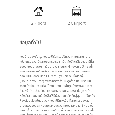
2 Floors
2 Carport
ข้อมูลทั่วไป
แบบบ้านสองชั้น รูปแบบโมเดิร์นทรอปปิคอล ผสมผสานความ
แข็งแกร่งของเส้นสายรูปทรงเรขาคณิต กับวัสดุเลียนแบบไม้ที่ดู
อบอุ่น แบบตะวันออก เป็นบ้านสวย ขนาด 4 ห้องนอน 3 ห้องน้ำ
ออกแบบผังภายในเอาใจคนรัก ความโปร่งโล่งสบาย ด้วยการ
ออกแบบให้โถงรับแขก เป็นเพดานสูง หรือ ดับเบิ้ลโวลลุ่ม
(Double Volume) จึงทำให้ตรงส่วนนี้ ดูกว้าง และโปร่งเป็น
พิเศษ ทั้งยังมีความต่อเนื่องกับส่วนนั่งเล่นดูหนังฟังเพลง ทาง
ด้านหน้าบ้าน-ส่วนรับประทานอาหาร และห้องครัว ที่อยู่ทางด้าน
หลังบ้าน นอกจากนี้ ยังจัดให้มีห้องนอน สำหรับผู้สูงอายุ อีกหนึ่ง
ห้องด้วย ส่วนชั้นบน ออกแบบให้มีทางเดิน ที่สามารถมองลง
มายังห้องรับแขก ก่อนเข้าสู่ห้องนอน ที่มีขนาดกลาง 2 ห้อง ซึ่ง
ใช้ห้องน้ำร่วมกัน และห้องนอนใหญ่ ที่มีส่วนแต่งตัว และมีห้องน้ำ