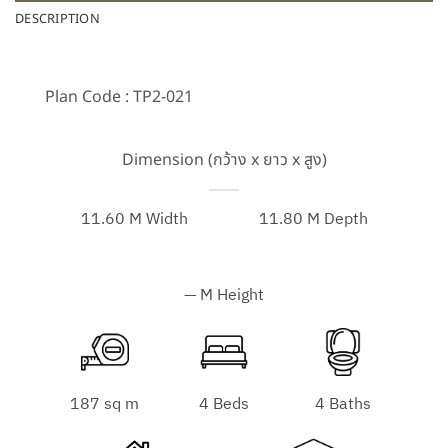
DESCRIPTION
Plan Code : TP2-021
Dimension (กว้าง x ยาว x สูง)
11.60 M Width
11.80 M Depth
— M Height
187 sq m
4 Beds
4 Baths